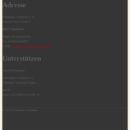
Adresse
Förderband Viernheim e. V.
Friedrich-Ebert-Straße 8
68519 Viernheim
Telefon 49-6204-912394
Fax 49-6204-9180872
E-Mail:
info(at)foerderband-viernheim.de
Unterstützen
Unsere Kontodaten:
Förderband Viernheim e.V.
Volksbank Darmstadt Mainz
IBAN:
DE25 5519 0000 0156 6560 19
© 2026 Förderband-Viernheim