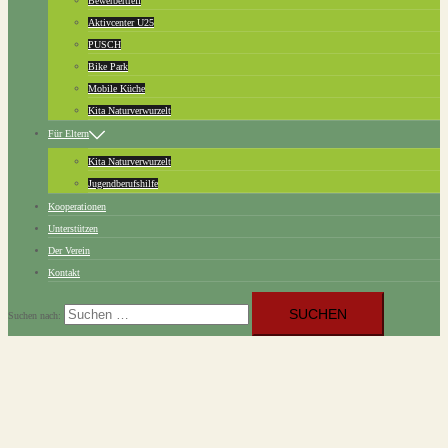
Bewerbertreff
Aktivcenter U25
PUSCH
Bike Park
Mobile Küche
Kita Naturverwurzelt
Für Eltern
Kita Naturverwurzelt
Jugendberufshilfe
Kooperationen
Unterstützen
Der Verein
Kontakt
Suchen nach: