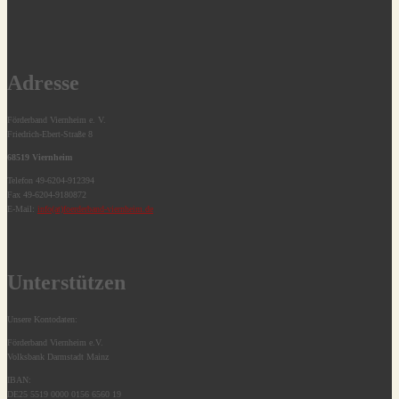
Adresse
Förderband Viernheim e. V.
Friedrich-Ebert-Straße 8
68519 Viernheim
Telefon 49-6204-912394
Fax 49-6204-9180872
E-Mail:
info(at)foerderband-viernheim.de
Unterstützen
Unsere Kontodaten:
Förderband Viernheim e.V.
Volksbank Darmstadt Mainz
IBAN:
DE25 5519 0000 0156 6560 19