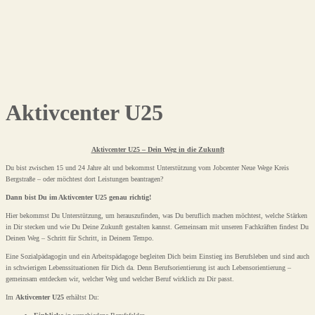
Aktivcenter U25
Aktivcenter U25 – Dein Weg in die Zukunft
Du bist zwischen 15 und 24 Jahre alt und bekommst Unterstützung vom Jobcenter Neue Wege Kreis
Bergstraße – oder möchtest dort Leistungen beantragen?
Dann bist Du im Aktivcenter U25 genau richtig!
Hier bekommst Du Unterstützung, um herauszufinden, was Du beruflich machen möchtest, welche Stärken
in Dir stecken und wie Du Deine Zukunft gestalten kannst. Gemeinsam mit unseren Fachkräften findest Du
Deinen Weg – Schritt für Schritt, in Deinem Tempo.
Eine Sozialpädagogin und ein Arbeitspädagoge begleiten Dich beim Einstieg ins Berufsleben und sind auch
in schwierigen Lebenssituationen für Dich da. Denn Berufsorientierung ist auch Lebensorientierung –
gemeinsam entdecken wir, welcher Weg und welcher Beruf wirklich zu Dir passt.
Im
Aktivcenter U25
erhältst Du: