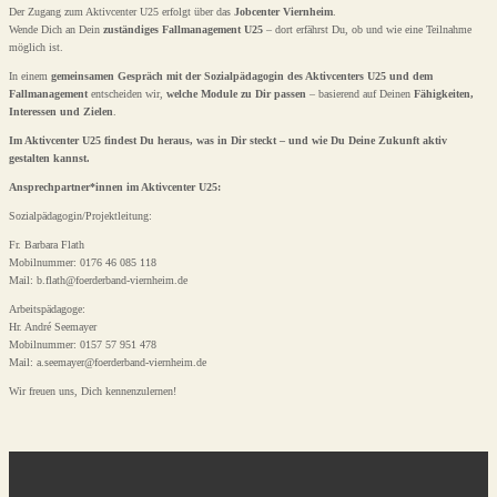
Der Zugang zum Aktivcenter U25 erfolgt über das
Jobcenter Viernheim
.
Wende Dich an Dein
zuständiges Fallmanagement U25
– dort erfährst Du, ob und wie eine Teilnahme
möglich ist.
In einem
gemeinsamen Gespräch mit der Sozialpädagogin des Aktivcenters U25 und dem
Fallmanagement
entscheiden wir,
welche Module zu Dir passen
– basierend auf Deinen
Fähigkeiten,
Interessen und Zielen
.
Im Aktivcenter U25 findest Du heraus, was in Dir steckt – und wie Du Deine Zukunft aktiv
gestalten kannst.
Ansprechpartner*innen im Aktivcenter U25:
Sozialpädagogin/Projektleitung:
Fr. Barbara Flath
Mobilnummer: 0176 46 085 118
Mail: b.flath@foerderband-viernheim.de
Arbeitspädagoge:
Hr. André Seemayer
Mobilnummer: 0157 57 951 478
Mail: a.seemayer@foerderband-viernheim.de
Wir freuen uns, Dich kennenzulernen!