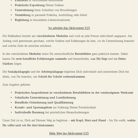
Einblicke
in verschiedene Berufsfelder
Praktische Erprobung
Deiner Stärken
Unterstützung
beim Schreiben von Bewerbungen
Vermittlung
in passende Praktika, Ausbildung oder Arbeit
Begleitung
in besonderen Lebenssituationen
So arbeitet das Aktivcenter U25
Die Maßnahme besteht aus
verschiedenen Modulen
und wird an jede Person individuell angepasst. Am
Anfang wird gemeinsam geschaut, welche Stärken und Erfahrungen du hast, wo du Unterstützung brauchst
und welche Ziele du erreichen möchtest.
In den verschiedenen
Modulen
lernst Du unterschiedliche
Berufsfelder
ganz praktisch kennen. Dabei
kannst Du
erste berufliche Erfahrungen sammeln
und herausfinden,
was Dir liegt
und
wo Deine
Stärken
liegen.
Die
Sozialpädagogin
und der
Arbeitspädagoge
begleiten Dich individuell und unterstützen Dich bei
allem, was Du brauchst, um
Schritt für Schritt weiterzukommen
.
Zum Angebot gehören:
Praktisches Ausprobieren in verschiedenen Berufsfeldern in der vereinseigenen Werkstatt
Schulische Unterstützung und Lernförderung
Berufliche Orientierung und Qualifizierung
Kreativ- und Sportangebote
zur Stärkung Deiner Persönlichkeit
Individuelle Beratung
bei persönlichen Herausforderungen
Unser Ziel ist es, Dich auf Deinem Weg zu begleiten –
mit Kopf, Herz und Hand
– bis Du weißt,
wohin
Du willst und wie Du dort hinkommst
.
Dein Weg ins Aktivcenter U25