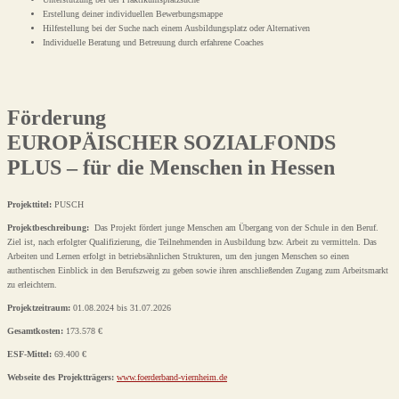
Erstellung deiner individuellen Bewerbungsmappe
Hilfestellung bei der Suche nach einem Ausbildungsplatz oder Alternativen
Individuelle Beratung und Betreuung durch erfahrene Coaches
Förderung
EUROPÄISCHER SOZIALFONDS
PLUS – für die Menschen in Hessen
Projekttitel:
PUSCH
Projektbeschreibung:
Das Projekt fördert junge Menschen am Übergang von der Schule in den Beruf.
Ziel ist, nach erfolgter Qualifizierung, die Teilnehmenden in Ausbildung bzw. Arbeit zu vermitteln. Das
Arbeiten und Lernen erfolgt in betriebsähnlichen Strukturen, um den jungen Menschen so einen
authentischen Einblick in den Berufszweig zu geben sowie ihren anschließenden Zugang zum Arbeitsmarkt
zu erleichtern.
Projektzeitraum:
01.08.2024 bis 31.07.2026
Gesamtkosten:
173.578 €
ESF-Mittel:
69.400 €
Webseite des Projektträgers:
www.foerderband-viernheim.de