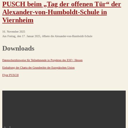
PUSCH beim „Tag der offenen Tür“ der
Alexander-von-Humboldt-Schule in
Viernheim
16. November 2025
Am Freitag, den 17. Januar 2025, öffnete die Alexander-von-Humboldt-Schule
Downloads
Datenschutzhinweise für Teilnehmende in Projekten des ESF+ Hessen
Einhaltung der Charta der Grundrechte der Europäischen Union
Flyer PUSCH