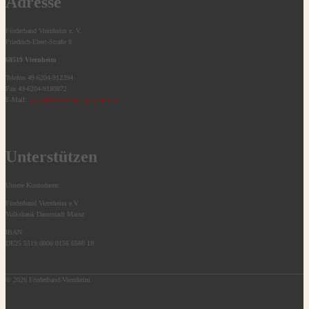
Adresse
Förderband Viernheim e. V.
Friedrich-Ebert-Straße 8
68519 Viernheim
Telefon 49-6204-912394
Fax 49-6204-9180872
E-Mail:
info(at)foerderband-viernheim.de
Unterstützen
Unsere Kontodaten:
Förderband Viernheim e.V.
Volksbank Darmstadt Mainz
IBAN:
DE25 5519 0000 0156 6560 19
© 2026 Förderband-Viernheim