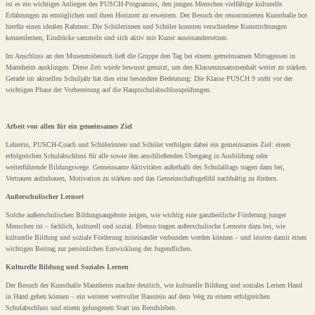
ist es ein wichtiges Anliegen des PUSCH-Programms, den jungen Menschen vielfältige kulturelle
Erfahrungen zu ermöglichen und ihren Horizont zu erweitern. Der Besuch der renommierten Kunsthalle bot
hierfür einen idealen Rahmen: Die Schülerinnen und Schüler konnten verschiedene Kunstrichtungen
kennenlernen, Eindrücke sammeln und sich aktiv mit Kunst auseinandersetzen.
Im Anschluss an den Museumsbesuch ließ die Gruppe den Tag bei einem gemeinsamen Mittagessen in
Mannheim ausklingen. Diese Zeit wurde bewusst genutzt, um den Klassenzusammenhalt weiter zu stärken.
Gerade im aktuellen Schuljahr hat dies eine besondere Bedeutung: Die Klasse PUSCH 9 steht vor der
wichtigen Phase der Vorbereitung auf die Hauptschulabschlussprüfungen.
Arbeit von allen für ein gemeinsames Ziel
Lehrerin, PUSCH-Coach und Schülerinnen und Schüler verfolgen dabei ein gemeinsames Ziel: einen
erfolgreichen Schulabschluss für alle sowie den anschließenden Übergang in Ausbildung oder
weiterführende Bildungswege. Gemeinsame Aktivitäten außerhalb des Schulalltags tragen dazu bei,
Vertrauen aufzubauen, Motivation zu stärken und das Gemeinschaftsgefühl nachhaltig zu fördern.
Außerschulischer Lernort
Solche außerschulischen Bildungsangebote zeigen, wie wichtig eine ganzheitliche Förderung junger
Menschen ist – fachlich, kulturell und sozial. Ebenso tragen außerschulische Lernorte dazu bei, wie
kulturelle Bildung und soziale Förderung miteinander verbunden werden können – und leisten damit einen
wichtigen Beitrag zur persönlichen Entwicklung der Jugendlichen.
Kulturelle Bildung und Soziales Lernen
Der Besuch der Kunsthalle Mannheim machte deutlich, wie kulturelle Bildung und soziales Lernen Hand
in Hand gehen können – ein weiterer wertvoller Baustein auf dem Weg zu einem erfolgreichen
Schulabschluss und einem gelungenen Start ins Berufsleben.