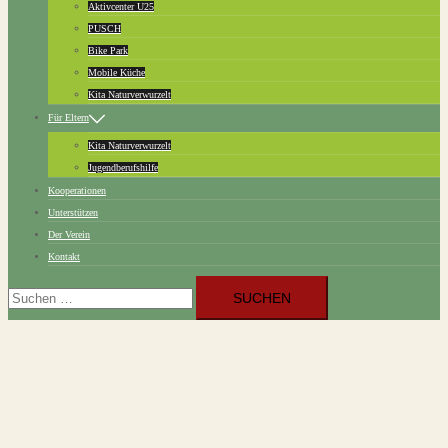
Aktivcenter U25
PUSCH
Bike Park
Mobile Küche
Kita Naturverwurzelt
Für Eltern
Kita Naturverwurzelt
Jugendberufshilfe
Kooperationen
Unterstützen
Der Verein
Kontakt
Suchen
nach: