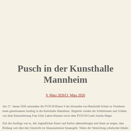
Pusch in der Kunsthalle
Mannheim
9. März 2026
13. März 2026
Am 27. Januar 2026 unternahm die PUSCH-Klasse 9 der Alexander-von-Humboldt-Schule in Viernheim
einen gemeinsamen Ausflug in die Kunsthalle Mannheim. Begleitet wurden die Schülerinnen und Schüler
von ihrer Klassenleitung Frau Silke Lahres-Brauner sowie dem PUSCH-Coach Sascha Mager.
Ziel des Ausflugs war es, den Jugendlichen Kunst und Kultur näherzubringen und ihnen zu zeigen, dass
Bildung weit über den Unterricht im Klassenzimmer hinausgeht. Neben der Vermittlung schulischer Inhalte